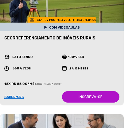
GANHE 2 POS PARA VOCE +1 PARA UM AMIGO
COM VIDEOAULAS
GEORREFERENCIAMENTO DE IMÓVEIS RURAIS
LATO SENSU
100% EAD
360 A 720H
2 A 12 MESES
18X R$ 86,00/Mês
18X R$ 387,00/Mês
INSCREVA-SE
SAIBA MAIS