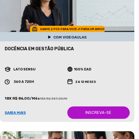
GANHE 2 POS PARA VOCE +1 PARA UM AMIGO
COM VIDEOAULAS
DOCÊNCIA EM GESTÃO PÚBLICA
LATO SENSU
100% EAD
360 A 720H
2 A 12 MESES
18X R$ 86,00/Mês
18X R$ 387,00/Mês
INSCREVA-SE
SAIBA MAIS