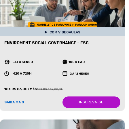
GANHE 2 POS PARA VOCE +1 PARA UM AMIGO
COM VIDEOAULAS
ENVIROMENT SOCIAL GOVERNANCE – ESG
LATO SENSU
100% EAD
420 A 720H
2 A 12 MESES
18X R$ 86,00/Mês
18X R$ 387,00/Mês
INSCREVA-SE
SAIBA MAIS