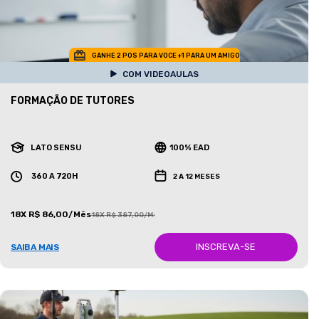
GANHE 2 POS PARA VOCE +1 PARA UM AMIGO
COM VIDEOAULAS
FORMAÇÃO DE TUTORES
LATO SENSU
100% EAD
360 A 720H
2 A 12 MESES
18X R$ 86,00/Mês
18X R$ 387,00/Mês
INSCREVA-SE
SAIBA MAIS