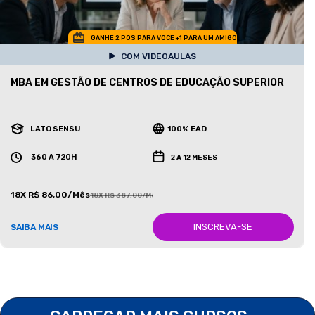
GANHE 2 POS PARA VOCE +1 PARA UM AMIGO
COM VIDEOAULAS
MBA EM GESTÃO DE CENTROS DE EDUCAÇÃO SUPERIOR
LATO SENSU
100% EAD
360 A 720H
2 A 12 MESES
18X R$ 86,00/Mês
18X R$ 387,00/Mês
INSCREVA-SE
SAIBA MAIS