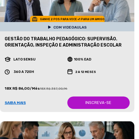
GANHE 2 POS PARA VOCE +1 PARA UM AMIGO
COM VIDEOAULAS
GESTÃO DO TRABALHO PEDAGÓGICO: SUPERVISÃO.
ORIENTAÇÃO, INSPEÇÃO E ADMINISTRAÇÃO ESCOLAR
LATO SENSU
100% EAD
360 A 720H
2 A 12 MESES
18X R$ 86,00/Mês
18X R$ 387,00/Mês
INSCREVA-SE
SAIBA MAIS