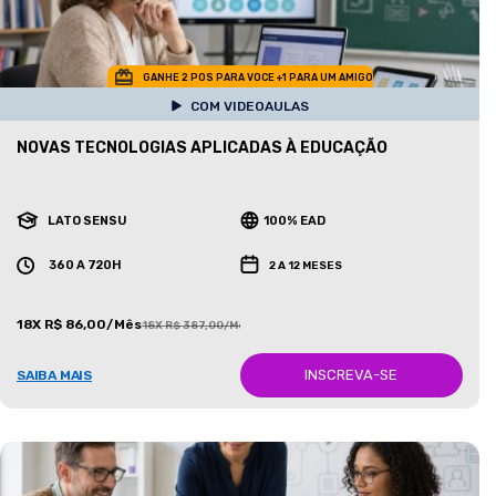
GANHE 2 POS PARA VOCE +1 PARA UM AMIGO
COM VIDEOAULAS
NOVAS TECNOLOGIAS APLICADAS À EDUCAÇÃO
LATO SENSU
100% EAD
360 A 720H
2 A 12 MESES
18X R$ 86,00/Mês
18X R$ 387,00/Mês
INSCREVA-SE
SAIBA MAIS