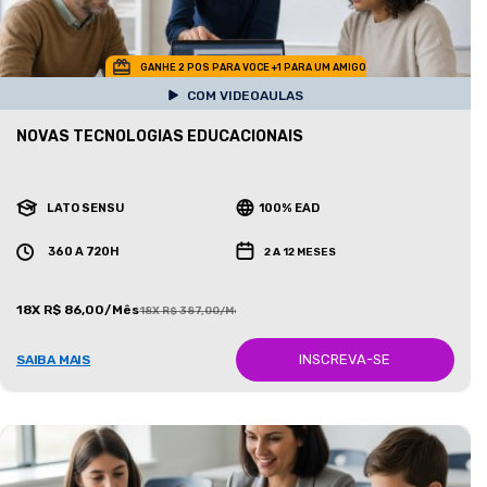
GANHE 2 POS PARA VOCE +1 PARA UM AMIGO
COM VIDEOAULAS
NOVAS TECNOLOGIAS EDUCACIONAIS
LATO SENSU
100% EAD
360 A 720H
2 A 12 MESES
18X R$ 86,00/Mês
18X R$ 387,00/Mês
INSCREVA-SE
SAIBA MAIS