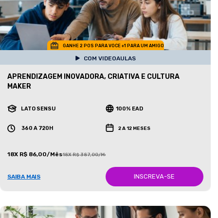
GANHE 2 POS PARA VOCE +1 PARA UM AMIGO
COM VIDEOAULAS
APRENDIZAGEM INOVADORA, CRIATIVA E CULTURA
MAKER
LATO SENSU
100% EAD
360 A 720H
2 A 12 MESES
18X R$ 86,00/Mês
18X R$ 387,00/Mês
INSCREVA-SE
SAIBA MAIS