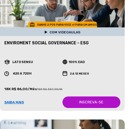
GANHE 2 POS PARA VOCE +1 PARA UM AMIGO
COM VIDEOAULAS
ENVIROMENT SOCIAL GOVERNANCE – ESG
LATO SENSU
100% EAD
420 A 720H
2 A 12 MESES
18X R$ 86,00/Mês
18X R$ 387,00/Mês
INSCREVA-SE
SAIBA MAIS