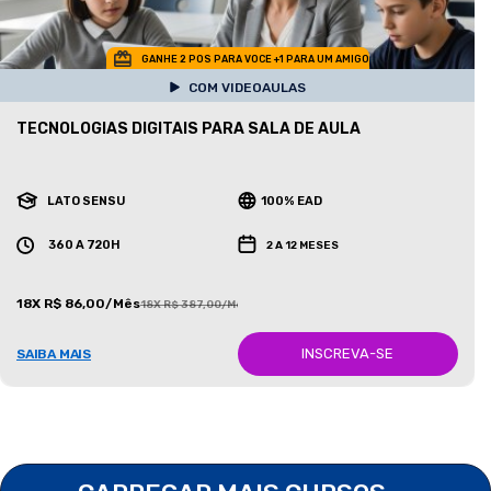
GANHE 2 POS PARA VOCE +1 PARA UM AMIGO
COM VIDEOAULAS
TECNOLOGIAS DIGITAIS PARA SALA DE AULA
LATO SENSU
100% EAD
360 A 720H
2 A 12 MESES
18X R$ 86,00/Mês
18X R$ 387,00/Mês
INSCREVA-SE
SAIBA MAIS