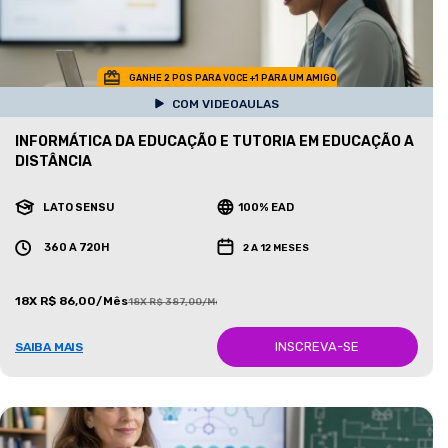
GANHE 2 POS PARA VOCE +1 PARA UM AMIGO
COM VIDEOAULAS
INFORMÁTICA DA EDUCAÇÃO E TUTORIA EM EDUCAÇÃO A
DISTÂNCIA
LATO SENSU
100% EAD
360 A 720H
2 A 12 MESES
18X R$ 86,00/Mês
18X R$ 387,00/Mês
INSCREVA-SE
SAIBA MAIS